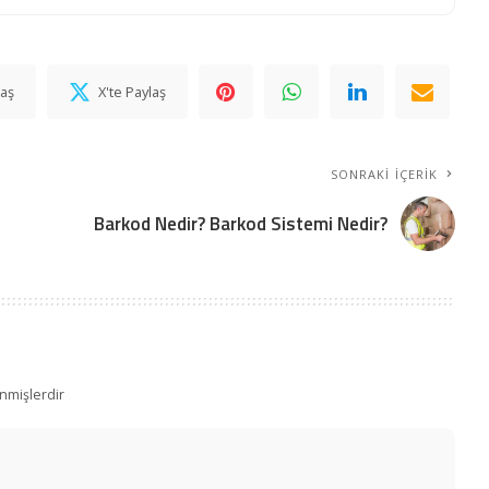
laş
X'te Paylaş
SONRAKI İÇERIK
Barkod Nedir? Barkod Sistemi Nedir?
enmişlerdir