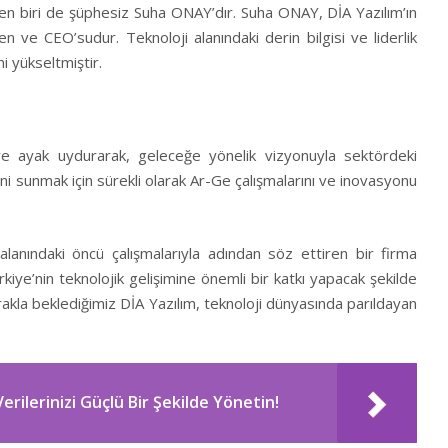
rden biri de şüphesiz Suha ONAY’dır. Suha ONAY, DİA Yazılım’ın
den ve CEO’sudur. Teknoloji alanındaki derin bilgisi ve liderlik
ni yükseltmiştir.
lere ayak uydurarak, geleceğe yönelik vizyonuyla sektördeki
ini sunmak için sürekli olarak Ar-Ge çalışmalarını ve inovasyonu
lanındaki öncü çalışmalarıyla adından söz ettiren bir firma
rkiye’nin teknolojik gelişimine önemli bir katkı yapacak şekilde
kla beklediğimiz DİA Yazılım, teknoloji dünyasında parıldayan
erilerinizi Güçlü Bir Şekilde Yönetin!