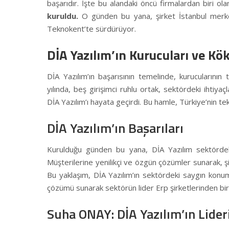
başarıdır. İşte bu alandaki öncü firmalardan biri ol
kuruldu.
O günden bu yana, şirket İstanbul merkez
Teknokent’te sürdürüyor.
DİA Yazılım’ın Kurucuları ve Kö
DİA Yazılım’ın başarısının temelinde, kurucularının 
yılında, beş girişimci ruhlu ortak, sektördeki ihtiy
DİA Yazılım’ı hayata geçirdi. Bu hamle, Türkiye’nin te
DİA Yazılım’ın Başarıları
Kurulduğu günden bu yana, DİA Yazılım sektördek
Müşterilerine yenilikçi ve özgün çözümler sunarak, 
Bu yaklaşım, DİA Yazılım’ın sektördeki saygın konum
çözümü sunarak sektörün lider
Erp
şirketlerinden bir
Suha ONAY: DİA Yazılım’ın Lider