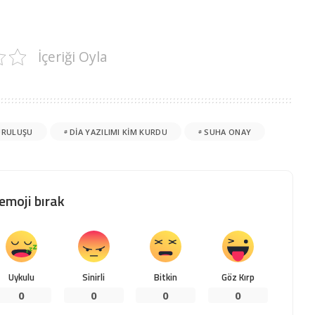
İçeriği Oyla
KURULUŞU
DIA YAZILIMI KIM KURDU
SUHA ONAY
 emoji bırak
Uykulu
Sinirli
Bitkin
Göz Kırp
0
0
0
0