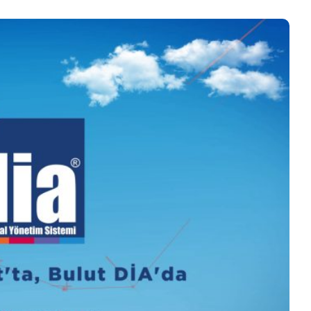
Bayburt Grup’un
Nasıl Yapılır?
Dijital Dönüşümü
Maliyet Muhasebesi
Mavvo ile!
Nedir?