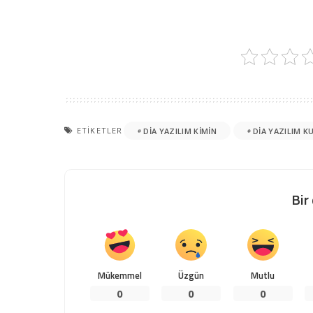
ETIKETLER
DIA YAZILIM KIMIN
DIA YAZILIM 
Bir
Mükemmel
Üzgün
Mutlu
0
0
0