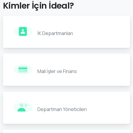
Kimler
İçin
İdeal?
İK Departmanları
Mali İşler ve Finans
Departman Yöneticileri