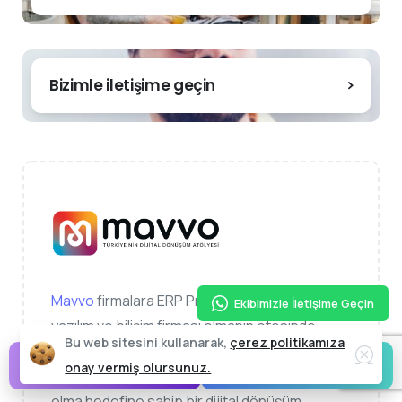
Bizimle iletişime geçin
Mavvo
firmalara ERP Programları sunan bir
Ekibimizle İletişime Geçin
yazılım ve bilişim firması olmanın ötesinde,
Bu web sitesini kullanarak,
çerez politikamıza
onları ideal duruma taşımak için gayret
30 Dakikada Demo >
Bizi Arayın
onay vermiş olursunuz.
gösteren, müşterilerinin en büyük destekçisi
olma hedefine sahip bir dijital dönüşüm