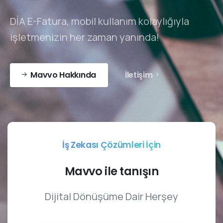
DİA E-Fatura, mobil kullanım kolaylığıyla
işletmenizin her zaman yanında!
Mavvo Hakkında
İletişim
İş Zekası Çözümleri İçin
Mavvo
ile
tanışın
Dijital Dönüşüme Dair Herşey