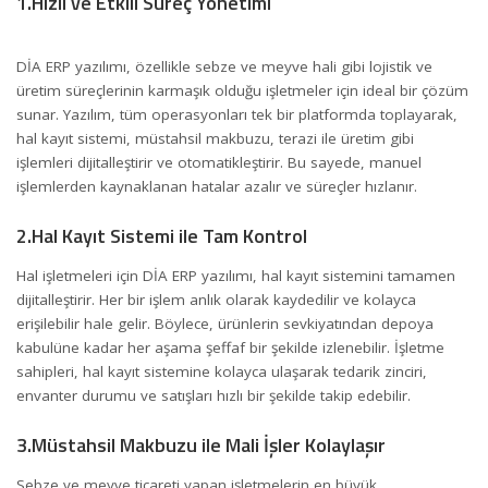
1.Hızlı ve Etkili Süreç Yönetimi
DİA ERP yazılımı, özellikle sebze ve meyve hali gibi lojistik ve
üretim süreçlerinin karmaşık olduğu işletmeler için ideal bir çözüm
sunar. Yazılım, tüm operasyonları tek bir platformda toplayarak,
hal kayıt sistemi, müstahsil makbuzu, terazi ile üretim gibi
işlemleri dijitalleştirir ve otomatikleştirir. Bu sayede, manuel
işlemlerden kaynaklanan hatalar azalır ve süreçler hızlanır.
2.Hal Kayıt Sistemi ile Tam Kontrol
Hal işletmeleri için DİA ERP yazılımı, hal kayıt sistemini tamamen
dijitalleştirir. Her bir işlem anlık olarak kaydedilir ve kolayca
erişilebilir hale gelir. Böylece, ürünlerin sevkiyatından depoya
kabulüne kadar her aşama şeffaf bir şekilde izlenebilir. İşletme
sahipleri, hal kayıt sistemine kolayca ulaşarak
tedarik zinciri
,
envanter durumu ve satışları hızlı bir şekilde takip edebilir.
3.Müstahsil Makbuzu ile Mali İşler Kolaylaşır
Sebze ve meyve ticareti yapan işletmelerin en büyük