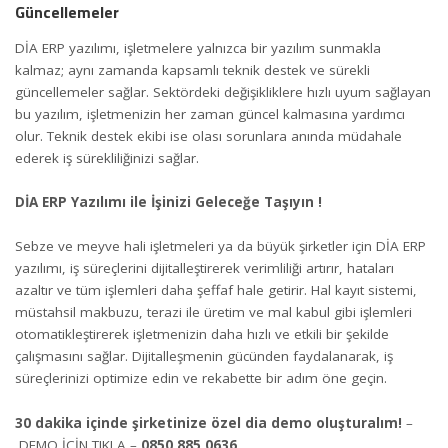
Güncellemeler
DİA ERP yazılımı, işletmelere yalnızca bir yazılım sunmakla
kalmaz; aynı zamanda kapsamlı teknik destek ve sürekli
güncellemeler sağlar. Sektördeki değişikliklere hızlı uyum sağlayan
bu yazılım, işletmenizin her zaman güncel kalmasına yardımcı
olur. Teknik destek ekibi ise olası sorunlara anında müdahale
ederek iş sürekliliğinizi sağlar.
DİA ERP Yazılımı ile İşinizi Geleceğe Taşıyın !
Sebze ve meyve hali işletmeleri ya da büyük şirketler için DİA ERP
yazılımı, iş süreçlerini dijitalleştirerek verimliliği artırır, hataları
azaltır ve tüm işlemleri daha şeffaf hale getirir. Hal kayıt sistemi,
müstahsil makbuzu, terazi ile üretim ve mal kabul gibi işlemleri
otomatikleştirerek işletmenizin daha hızlı ve etkili bir şekilde
çalışmasını sağlar. Dijitalleşmenin gücünden faydalanarak, iş
süreçlerinizi optimize edin ve rekabette bir adım öne geçin.
30 dakika içinde şirketinize özel dia demo oluşturalım!
–
DEMO İÇİN TIKLA
–
0850 885 0636