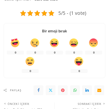
5/5 - (1 vote)
Bir emoji bırak
0
0
0
0
0
0
0
PAYLAŞ
ÖNCEKI İÇERIK
SONRAKI İÇERIK