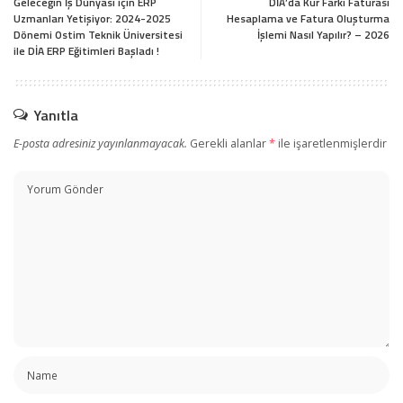
Geleceğin İş Dünyası için ERP
DİA’da Kur Farkı Faturası
Uzmanları Yetişiyor: 2024-2025
Hesaplama ve Fatura Oluşturma
Dönemi Ostim Teknik Üniversitesi
İşlemi Nasıl Yapılır? – 2026
ile DİA ERP Eğitimleri Başladı !
Yanıtla
E-posta adresiniz yayınlanmayacak.
Gerekli alanlar
*
ile işaretlenmişlerdir