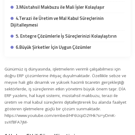
3.Müstahsil Makbuzu ile Mali İşler Kolaylaşır
4.Terazi ile Üretim ve Mal Kabul Süreçlerinin
Dijitalleşmesi
5. Entegre Çözümlerle İş Süreçlerinizi Kolaylaştırın
6.Büyük Şirketler İçin Uygun Çözümler
Günümüz iş dünyasında, işletmelerin verimli çalışabilmesi için
doğru
ERP
çözümlerine ihtiyaç duyulmaktadır. Özellikle sebze ve
meyve hali gibi dinamik ve yüksek hacimli ticaretin gerçekleştiği
sektörlerde, iş süreçlerinin etkin yönetimi büyük önem taşır. DİA
ERP yazılımı
, hal kayıt sistemi, müstahsil makbuzu, terazi ile
üretim ve mal kabul süreçlerini dijitalleştirerek bu alanda faaliyet
gösteren işletmelere güçlü bir çözüm sunmaktadır.
https://www.youtube.com/embed/HF6UcpD2YHk?si=yDmK-
svXf8FA7jM-