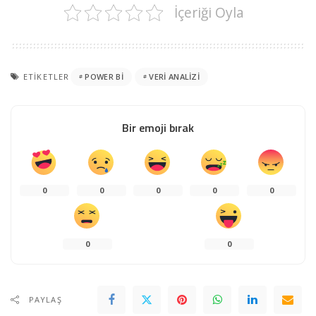
İçeriği Oyla
ETIKETLER
POWER BI
VERI ANALIZI
Bir emoji bırak
0
0
0
0
0
0
0
PAYLAŞ