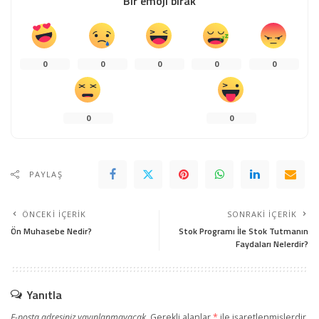
Bir emoji bırak
0
0
0
0
0
0
0
PAYLAŞ
ÖNCEKI İÇERIK
SONRAKI İÇERIK
Ön Muhasebe Nedir?
Stok Programı İle Stok Tutmanın
Faydaları Nelerdir?
Yanıtla
E-posta adresiniz yayınlanmayacak.
Gerekli alanlar
*
ile işaretlenmişlerdir