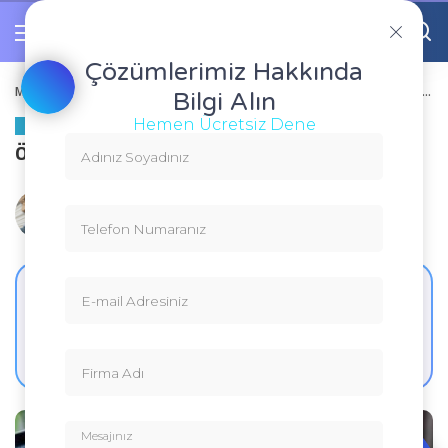
Çözümlerimiz Hakkında
Mavvo Blog
>
Blog
>
Muhasebe Programları
>
Ön Muhasebe Programları Ortak Özellikleri
Bilgi Alın
Hemen Ücretsiz Dene
MUHASEBE PROGRAMLARI
Ön Muhasebe Programları Ortak Özellikleri
by
Mehmet Aklanoğlu
30 Mart 2019
2 dk. Okuma Süresi
4.2k Görüntüleme
Bu İçeriği Yapay Zekâ ile İnceleyin