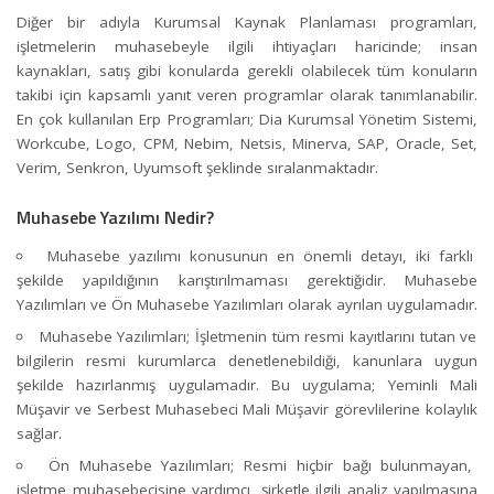
Diğer bir adıyla
Kurumsal Kaynak Planlama
sı programları,
işletmelerin muhasebeyle ilgili ihtiyaçları haricinde; insan
kaynakları, satış gibi konularda gerekli olabilecek tüm konuların
takibi için kapsamlı yanıt veren programlar olarak tanımlanabilir.
En çok kullanılan Erp Programları
; Dia Kurumsal Yönetim Sistemi,
Workcube, Logo, CPM, Nebim, Netsis, Minerva,
SAP
, Oracle, Set,
Verim, Senkron, Uyumsoft şeklinde sıralanmaktadır.
Muhasebe Yazılımı Nedir?
Muhasebe yazılımı konusunun en önemli detayı, iki farklı
şekilde yapıldığının karıştırılmaması gerektiğidir. Muhasebe
Yazılımları ve Ön Muhasebe Yazılımları olarak ayrılan uygulamadır.
Muhasebe Yazılımları; İşletmenin tüm resmi kayıtlarını tutan ve
bilgilerin resmi kurumlarca denetlenebildiği, kanunlara uygun
şekilde hazırlanmış uygulamadır. Bu uygulama; Yeminli Mali
Müşavir ve Serbest Muhasebeci Mali Müşavir görevlilerine kolaylık
sağlar.
Ön Muhasebe Yazılımları; Resmi hiçbir bağı bulunmayan,
işletme muhasebecisine yardımcı, şirketle ilgili analiz yapılmasına