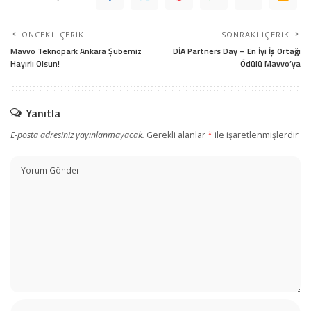
ÖNCEKI İÇERIK
SONRAKI İÇERIK
Mavvo Teknopark Ankara Şubemiz
DİA Partners Day – En İyi İş Ortağı
Hayırlı Olsun!
Ödülü Mavvo’ya
Yanıtla
E-posta adresiniz yayınlanmayacak.
Gerekli alanlar
*
ile işaretlenmişlerdir