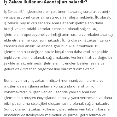
İş Zekası Kullanımı Avantajları nelerdir?
İş Zekası (BI), işletmelere bir çok önemli avantaj sunarak stratejik
ve operasyonel karar alma süreçlerini iyileştirmektedir. İlk olarak,
iş zekası, büyük veri setlerini analiz ederek işletmelerin daha
bilinçli ve veri odaklı kararlar almasına olanak sağlar. Bu,
işletmelerin operasyonel verimliliği artırmasına ve rekabet avantajı
elde etmelerine katkı sunmaktadır. İkinci olarak, iş zekası, gerçek
zamanlı veri analizi ile anında görünürlük sunmaktadır. Bu,
işletmelerin hızlı değişen pazar koşullarına daha etkili bir şekilde
tepki vermelerine olanak sağlamaktadır. Verilerin hızlı ve doğru bir
şekilde analiz edilmesi, işletmelerin trendleri belirlemesine ve
gelecekteki fırsatları öngörmesine yardımcı olmaktadır.
Bunun yanı sıra, iş zekası, müşteri memnuniyetini artırma ve
müşteri davranışlarını anlama konusunda önemli bir rol
oynamaktadır. Müşteri verileri üzerinde yapılan analizler,
işletmelerin müşteri ihtiyaçlarına daha iyi yanıt vermesine ve daha
etkili pazarlama stratejileri oluşturmasına olanak sağlamaktadır.
Sonuç olarak, iş zekası kullanımı, işletmelerin veri tabanlı kararlar
almalarını destekleyerek
maliyet
leri düşürme, geliri artırma ve