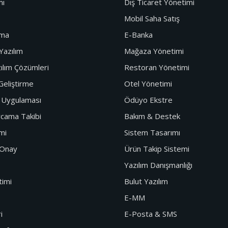
mı
Dış Ticaret Yönetimi
Mobil Saha Satış
ama
E-Banka
Yazılım
Mağaza Yönetimi
ılım Çözümleri
Restoran Yönetimi
Geliştirme
Otel Yönetimi
n Uygulaması
Ödüyo Ekstre
cama Takibi
Bakım & Destek
mi
Sistem Tasarımı
 Onay
Ürün Takip Sistemi
Yazılım Danışmanlığı
timi
Bulut Yazılım
E-MM
i
E-Posta & SMS