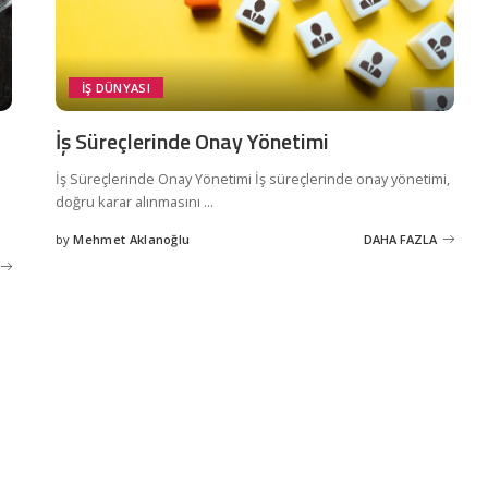
Bayburt Grup’un
Nasıl Yapılır?
Dijital Dönüşümü
Maliyet Muhasebesi
Mavvo ile!
Nedir?
İŞ DÜNYASI
İş Süreçlerinde Onay Yönetimi
İş Süreçlerinde Onay Yönetimi İş süreçlerinde onay yönetimi,
doğru karar alınmasını
...
by
Mehmet Aklanoğlu
DAHA FAZLA
Posted
by