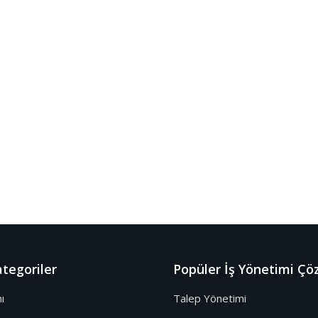
tegoriler
Popüler İş Yönetimi Çö
ı
Talep Yönetimi