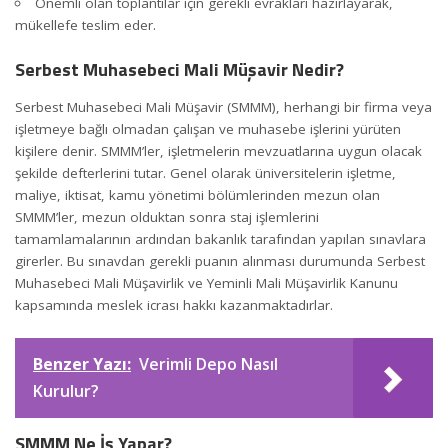
Önemli olan toplantılar için gerekli evrakları hazırlayarak,
mükellefe teslim eder.
Serbest Muhasebeci Mali Müşavir Nedir?
Serbest Muhasebeci
Mali Müşavir
(
SMMM
), herhangi bir firma veya
işletmeye bağlı olmadan çalışan ve muhasebe işlerini yürüten
kişilere denir. SMMM’ler, işletmelerin mevzuatlarına uygun olacak
şekilde defterlerini tutar. Genel olarak üniversitelerin işletme,
maliye, iktisat, kamu yönetimi bölümlerinden mezun olan
SMMM’ler, mezun olduktan sonra staj işlemlerini
tamamlamalarının ardından bakanlık tarafından yapılan sınavlara
girerler. Bu sınavdan gerekli puanın alınması durumunda Serbest
Muhasebeci Mali Müşavirlik ve Yeminli Mali Müşavirlik Kanunu
kapsamında meslek icrası hakkı kazanmaktadırlar.
Benzer Yazı:
Verimli Depo Nasıl
Kurulur?
SMMM Ne İş Yapar?