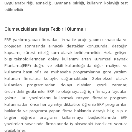
uygulanabilirliği, esnekliği, uyarlana bilirliği, kullanım kolaylığı test
edilmelidir.
Olumsuzluklara Karşı Tedbirli Olunmalı
ERP yazılımı yapan firmadan firma ile proje yapım esnasında ve
projeden sonrasında alınacak destekler konusunda, desteğin
kapsamı, süresi, niteliği tam olarak belirlenmelidir. Hızla gelişen
bilgi teknolojilerinden dolayı kullanımı artan Kurumsal Kaynak
Planlama(ERP) doğru ve etkili kullanıldığında diğer maliyeti ve
kullanımı basit ofis ve
muhasebe programları
na göre yazılımı
kullanan firmalara kolaylık sağlamaktadır. Geleneksel olarak
kullanılan programlardan dolayı olabilen çeşitli zararlar,
üretimdeki gecikmeler ERP ile oluşmayacağı için firmaya faydaları
çoktur. ERP yazılımlarını kullanmak isteyen firmalar programı
kullanmadan önce her ayrıntıyı dikkatlice öğrenip ERP programları
hakkında ve programı yapan firma hakkında detaylı bilgi alıp o
bilgiler ışığında programı kullanmaya başladıklarında ERP
yazılımları sayesinde firmalarında iş akısındaki istedikleri sonuca
ulaşabilirler.