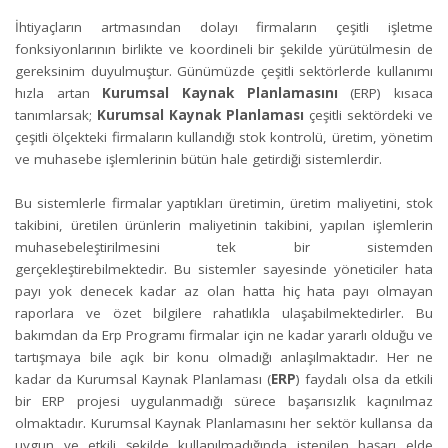
İhtiyaçların artmasından dolayı firmaların çeşitli işletme
fonksiyonlarının birlikte ve koordineli bir şekilde yürütülmesin de
gereksinim duyulmuştur. Günümüzde çeşitli sektörlerde kullanımı
hızla artan
Kurumsal Kaynak Planlama
sını
(
ERP
) kısaca
tanımlarsak;
Kurumsal Kaynak Planlama
sı
çeşitli sektördeki ve
çeşitli ölçekteki firmaların kullandığı stok kontrolü, üretim, yönetim
ve muhasebe işlemlerinin bütün hale getirdiği sistemlerdir.
Bu sistemlerle firmalar yaptıkları üretimin, üretim
maliyet
ini, stok
takibini, üretilen ürünlerin
maliyet
inin takibini, yapılan işlemlerin
muhasebeleştirilmesini tek bir sistemden
gerçekleştirebilmektedir. Bu sistemler sayesinde yöneticiler hata
payı yok denecek kadar az olan hatta hiç hata payı olmayan
raporlara ve özet bilgilere rahatlıkla ulaşabilmektedirler. Bu
bakımdan da Erp Programı firmalar için ne kadar yararlı olduğu ve
tartışmaya bile açık bir konu olmadığı anlaşılmaktadır. Her ne
kadar da Kurumsal Kaynak Planlaması (
ERP
) faydalı olsa da etkili
bir ERP projesi uygulanmadığı sürece başarısızlık kaçınılmaz
olmaktadır. Kurumsal Kaynak Planlamasını her sektör kullansa da
uygun ve etkili şekilde kullanılmadığında istenilen başarı elde