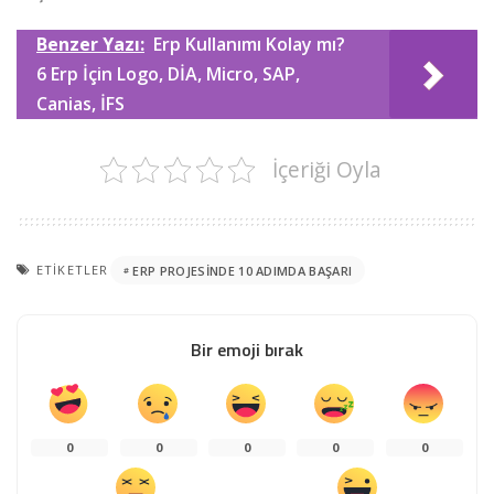
Benzer Yazı:
Erp Kullanımı Kolay mı?
6 Erp İçin Logo, DİA, Micro, SAP,
Canias, İFS
İçeriği Oyla
ETIKETLER
ERP PROJESINDE 10 ADIMDA BAŞARI
Bir emoji bırak
0
0
0
0
0