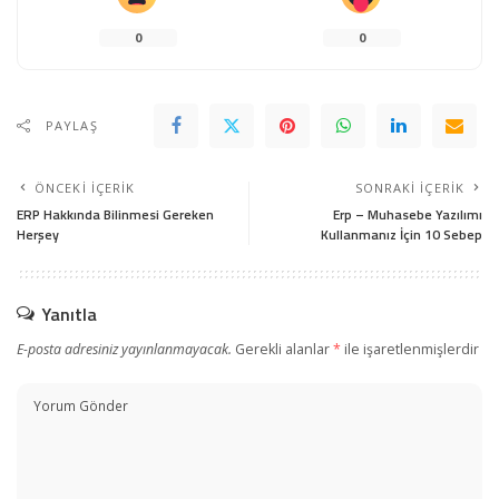
0
0
PAYLAŞ
ÖNCEKI İÇERIK
SONRAKI İÇERIK
ERP Hakkında Bilinmesi Gereken
Erp – Muhasebe Yazılımı
Herşey
Kullanmanız İçin 10 Sebep
Yanıtla
E-posta adresiniz yayınlanmayacak.
Gerekli alanlar
*
ile işaretlenmişlerdir